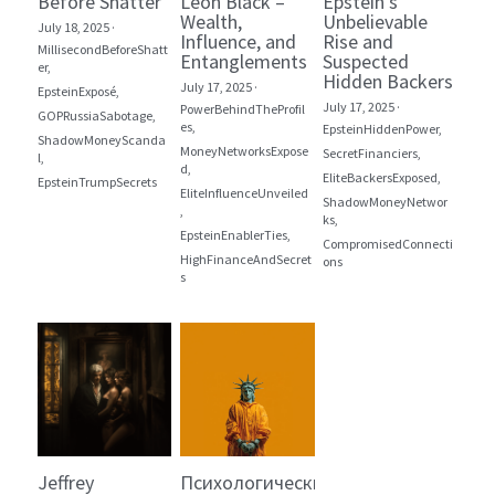
Before Shatter
Leon Black –
Epstein’s
Wealth,
Unbelievable
July 18, 2025
·
Influence, and
Rise and
MillisecondBeforeShatt
Entanglements
Suspected
er,
Hidden Backers
July 17, 2025
·
EpsteinExposé,
July 17, 2025
·
PowerBehindTheProfil
GOPRussiaSabotage,
es,
EpsteinHiddenPower,
ShadowMoneyScanda
MoneyNetworksExpose
SecretFinanciers,
l,
d,
EliteBackersExposed,
EpsteinTrumpSecrets
EliteInfluenceUnveiled
ShadowMoneyNetwor
,
ks,
EpsteinEnablerTies,
CompromisedConnecti
HighFinanceAndSecret
ons
s
Jeffrey
Психологические