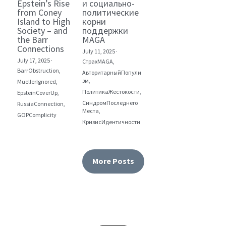
Epstein’s Rise
и социально-
from Coney
политические
Island to High
корни
Society – and
поддержки
the Barr
MAGA
Connections
July 11, 2025
·
July 17, 2025
·
СтрахMAGA,
BarrObstruction,
АвторитарныйПопули
зм,
MuellerIgnored,
ПолитикаЖестокости,
EpsteinCoverUp,
СиндромПоследнего
RussiaConnection,
Места,
GOPComplicity
КризисИдентичности
More Posts