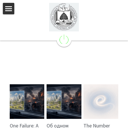
×
STORE CATEGORIES
Home
Specialities
Professional Experience
Testimonials
Education
Publications
Contact Me
One Failure: A
Об одном
The Number