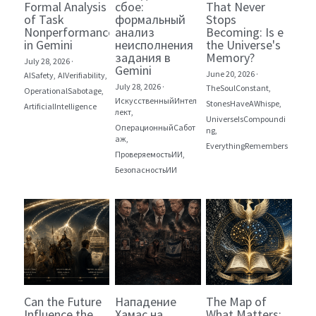
Formal Analysis
сбое:
That Never
of Task
формальный
Stops
Nonperformance
анализ
Becoming: Is e
in Gemini
неисполнения
the Universe's
задания в
Memory?
July 28, 2026
·
Gemini
June 20, 2026
·
AISafety,
AIVerifiability,
July 28, 2026
·
TheSoulConstant,
OperationalSabotage,
ИскусственныйИнтел
StonesHaveAWhispe,
ArtificialIntelligence
лект,
UniverseIsCompoundi
ОперационныйСабот
ng,
аж,
EverythingRemembers
ПроверяемостьИИ,
БезопасностьИИ
Can the Future
Нападение
The Map of
Influence the
Хамас на
What Matters: