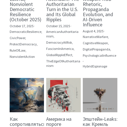
Nonviolent
Authoritarian
Rhetoric,
Democratic
Turn in the U.S.
Propaganda
Resilience
and Its Global
Evolution, and
(October 2025)
Ripples
AI-Driven
Influence
October 17, 2025
·
October 15, 2025
·
August 4, 2025
·
DemocraticResilience,
AmericanAuthoritaria
nism,
NarrativeWarfare,
CivicPower,
DemocracyAtRisk,
CognitiveWeapon,
ProtectDemocracy,
FascismInAmerica,
DigitalPropaganda,
RuleOfLaw,
GlobalRippleEffect,
PsychologicalInfluence
NonviolentAction
,
TheEdgeOfAuthoritaria
nism
HybridEspionage
Как
Америка на
Эпштейн‑Leaks:
сопротивляться
пороге
как Кремль