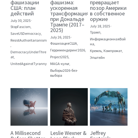
фашизации
фашизма:
превращает
США: план
ускоренная
позор Америки
действий
трансформация
в собственное
при Дональде
оружие
July 30, 2025
·
Трампе (2017–
July 18, 2025
·
StopFascism,
2025)
Трамп,
SaveUSDemocracy,
July 26, 2025
·
ИнформационнаяВой
ResistAuthoritarianism
ФашизацияСША,
на,
,
Герримендеринг2026,
Кремль,
Компромат,
DemocracyUnderThre
at,
Project2025,
Эпштейн
UnitedAgainstTyranny
MAGA-культ,
Выборы2026-без-
выбора
A Millisecond
Leslie Wexner &
Jeffrey