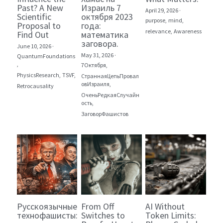
Past? A New
Израиль 7
April 29, 2026
·
Scientific
октября 2023
purpose,
mind,
Proposal to
года:
relevance,
Awareness
Find Out
математика
заговора.
June 10, 2026
·
May 31, 2026
·
QuantumFoundations
,
7Октября,
PhysicsResearch,
TSVF,
СтраннаяЦепьПровал
овИзраиля,
Retrocausality
ОченьРедкаяСлучайн
ость,
ЗаговорФашистов
Русскоязычные
From Off
AI Without
технофашисты:
Switches to
Token Limits: