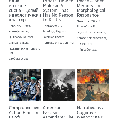
одна
Proofs: How to
Phase ‑Coded
интернет-
Make an AI
Memory and
сцена – целый
System That
Morphological
идеологический
Has No Reason
Resonance
кластер
to Kill Us
November 20, 2025
·
February 8, 2026
·
January 9, 2026
·
PhaseCodedAI,
технофашизм,
AISafety,
Alignment,
BeyondTransformers,
цифровойконтроль,
DecisionTheory,
SemanticInterference,
ультраправые,
FormalVerification,
AGI
ResonantAI,
политическаяпсихоло
InfiniteContext
гия,
свободаслова
Comprehensive
American
Narrative as a
Action Plan for
Fascism
Cognitive
Lawful,
Ascendant: The
Weapon: KGB