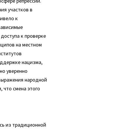
сфере репрессий. 
ия участков в 
ивело к 
зависимые 
оступа к проверке 
ципов на местном 
ститутов 
ддержке нацизма, 
но уверенно 
выражения народной 
 что смена этого 
сь из традиционной 