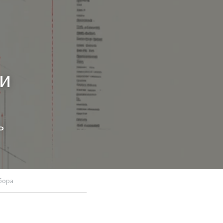
и 
ь
бора