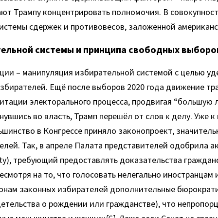
ют Трампу концентрировать полномочия. В совокупности
истемы сдержек и противовесов, заложенной американс
тельной системы и принципа свободных выборо
ции – манипуляция избирательной системой с целью уде
збирателей. Ещё после выборов 2020 года движение тра
тации электорального процесса, продвигая “большую л
вшись во власть, Трамп перешёл от слов к делу. Уже к в
ьшинство в Конгрессе приняло законопроект, значитель
лей. Так, в апреле Палата представителей одобрила акт
ility), требующий предоставлять доказательства граждан
Несмотря на то, что голосовать нелегально иностранцам и
онам законных избирателей дополнительные бюрократи
детельства о рождении или гражданстве), что непропорц