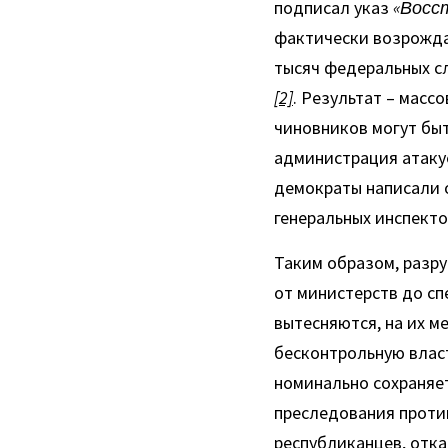
подписал указ 
«Восс
фактически возрождаю
тысяч федеральных с
[2]
. Результат – масс
чиновников могут бы
администрация атакуе
демократы написали о
генеральных инспекто
Таким образом, разру
от министерств до сп
вытесняются, на их м
бесконтрольную влас
номинально сохраняет
преследования против
республиканцев, отк