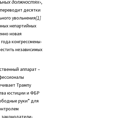
ьных должностях»
, 
переводит десятки 
ьного увольнения
[1]
нных непартийных 
нно новая 
 года конгрессмены-
естить независимых 
твенный аппарат – 
фессионалы 
ечивает Трампу 
тва юстиции и ФБР 
ободные руки” для 
онтролем 
, законодатели-