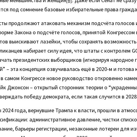
ные меньшинства и женщин
[6]
. Даже если Сенат не сразу
вятся под сомнение базовые избирательные права гражда
сты продолжают атаковать механизм подсчёта голосов 
орме Закона о подсчёте голосов, принятой Конгрессом в
тов выискивают лазейки, чтобы сохранять возможность 
бликанцев набирает силу идея, что штаты с контролем GO
чать президентских выборщиков (игнорируя народное г
” – эта концепция озвучивалась ещё в 2020-м и готова к
 в самом Конгрессе новое руководство откровенно намека
йк Джонсон – открытый сторонник теории о “украденных
тверждать победу демократа, если такая случится в 2028
2024 года, вернувшие Трампа к власти, прошли в атмосфе
ификации: административное давление, чистки списков
ивание, барьеры регистрации, незаконные лотереи для из