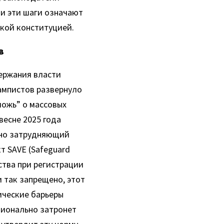
 эти шаги означают 
кой конституцией.
в
ржания власти 
мпистов развернуло 
ожь” о массовых 
есне 2025 года 
но затрудняющий 
 SAVE (Safeguard 
ства при регистрации 
 так запрещено, этот 
ческие барьеры 
ионально затронет 