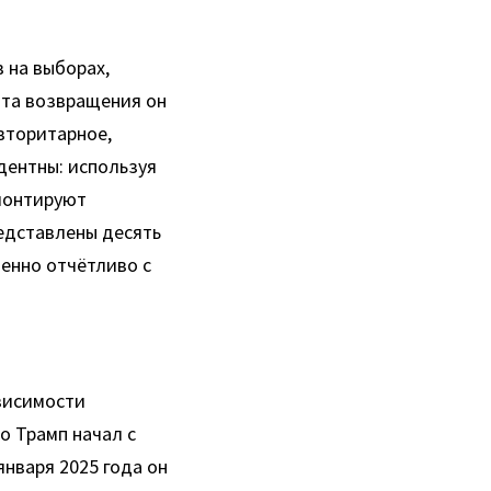
 на выборах, 
та возвращения он 
торитарное, 
ентны: используя 
монтируют 
едставлены десять 
нно отчётливо с 
висимости 
 Трамп начал с 
нваря 2025 года он 