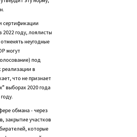
 утвердит эту норму, 
н.
и сертификации 
 2022 году, лоялисты 
отменять неугодные 
P могут 
олосование) под 
 реализации в 
ет, что не признает 
” выборах 2020 года 
 году.
ре обмана - через  
, закрытие участков 
бирателей, которые 