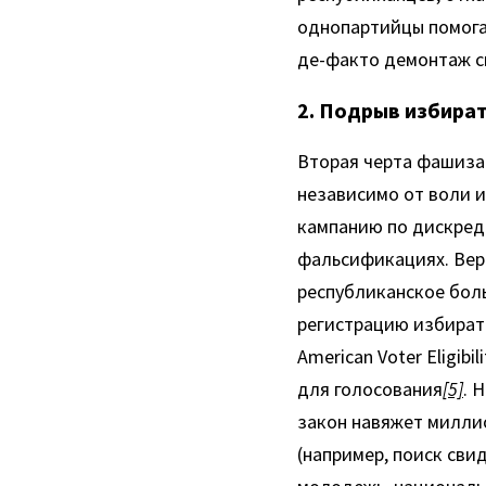
однопартийцы помога
де-факто демонтаж с
2. Подрыв избира
Вторая черта фашиза
независимо от воли и
кампанию по дискреди
фальсификациях. Верну
республиканское бол
регистрацию избирате
American Voter Eligib
для голосования
[5]
. 
закон навяжет милли
(например, поиск сви