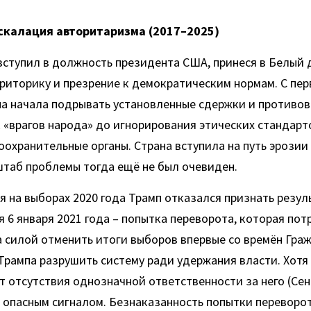
эскалация авторитаризма (2017–2025)
вступил в должность президента США, принеся в Белый 
иторику и презрение к демократическим нормам. С перв
 начала подрывать установленные сдержки и противовес
«врагов народа» до игнорирования этических стандарто
охранительные органы. Страна вступила на путь эрозии
штаб проблемы тогда ещё не был очевиден.
я на выборах 2020 года Трамп отказался признать резул
 6 января 2021 года – попытка переворота, которая пот
 силой отменить итоги выборов впервые со времён Граж
Трампа разрушить систему ради удержания власти. Хотя 
т отсутствия однозначной ответственности за него (Сен
 опасным сигналом. Безнаказанность попытки переворот