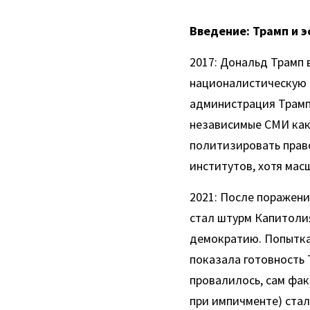
Введение: Трамп и 
2017: Дональд Трамп 
националистическую р
администрация Трампа
независимые СМИ как 
политизировать право
институтов, хотя мас
2021: После поражени
стал штурм Капитолия
демократию. Попытка
показала готовность 
провалилось, сам фак
при импичменте) стал