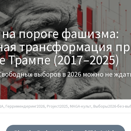
на пороге фашизма: 
ная трансформация пр
 Трампе (2017–2025)
Свободных выборов в 2026 можно не ждат
А,
Герримендеринг2026,
Project2025,
MAGA-культ,
Выборы2026-без-вы