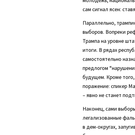
молодежь, националь
сам сигнал ясен: ста
Параллельно, трампи
выборов. Вопреки реф
Трампа на уровне шта
итоги. В рядах респу
самостоятельно назна
предлогом “нарушений
будущем. Кроме того,
поражение: спикер Ма
– явно не станет под
Наконец, сами выборы 
легализованные фальс
в дем-округах, запуг