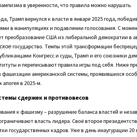
ампизма в уверенности, что правила можно нарушать.
ода, Трамп вернулся к власти в январе 2025 года, победив
ми в манипуляциях и подавлении голосования. С момен
ет преобразование США из либеральной демократии в ав
ское
 государство. Темпы этой трансформации беспрецед
бликанцами Конгресс и суды, Трамп и его союзники де
итуты и переписывают правила игры под себя. Ниже пр
 фашизации американской системы, проявившихся особе
 апогея в 2025-м.
истемы сдержек и противовесов
вания к фашизму – разрушение баланса властей и неза
ограничивают власть лидера. Своё второе президентство
ки государственных кадров. Уже в день инаугурации 20 я