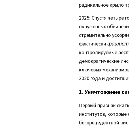
радикальное крыло тр
2025: Спустя четыре г
окружённых обвинения
стремительно ускоря
фактически 
фашист
контролируемые респу
демократические инст
ключевых механизмов
2020 года и достигших
1. Уничтожение с
Первый признак скаты
институтов, которые 
беспрецедентной чист