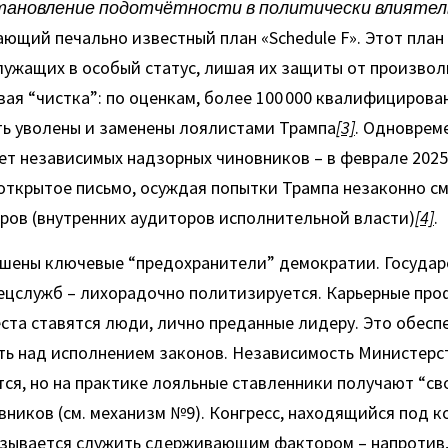
тановление подотчётности в политически влиятел
щий печально известный план «Schedule F». Этот план 
лужащих в особый статус, лишая их защиты от произвол
овая “чистка”: по оценкам, более 100 000 квалифицирова
ть уволены и заменены лоялистами Трампа
[3]
. Одновреме
т независимых надзорных чиновников – в феврале 2025
ткрытое письмо, осуждая попытки Трампа незаконно см
ров (внутренних аудиторов исполнительной власти)
[4]
.
шены ключевые “предохранители” демократии. Государс
ецслужб – лихорадочно политизируется. Карьерные про
еста ставятся люди, лично преданные лидеру. Это обесп
ть над исполнением законов. Независимость Министерс
ся, но на практике лояльные ставленники получают “св
ников (см. механизм №9). Конгресс, находящийся под к
азывается служить сдерживающим фактором – напротив