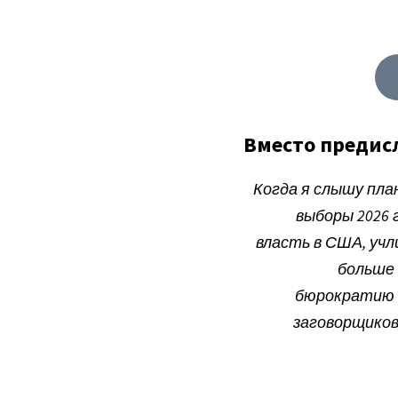
Вместо предис
Когда я слышу пл
выборы 2026 
власть в США, учл
больше 
бюрократию 
заговорщиков