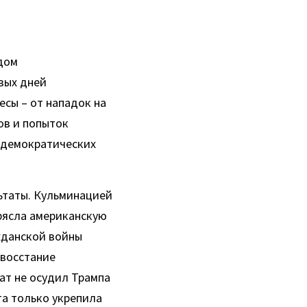
дом 
ых дней 
ы – от нападок на 
в и попыток 
 демократических 
ьтаты. Кульминацией 
рясла американскую 
данской войны 
восстание 
ат не осудил Трампа 
а только укрепила 