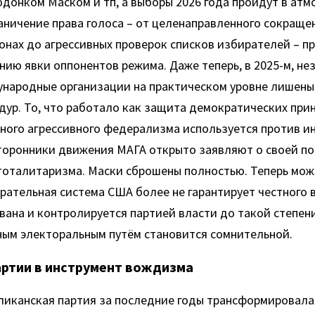
донком Маском и тп, а выборы 2026 года пройдут в атмо
ничение права голоса – от целенаправленного сокращен
нах до агрессивных проверок списков избирателей – пр
ию явки оппонентов режима. Даже теперь, в 2025-м, не
народные организации на практическом уровне лишены д
ур. То, что работало как защита демократических прин
ного агрессивного федерализма используется против ин
торонники движения МАГА открыто заявляют о своей по
 тоталитаризма. Маски сброшены полностью. Теперь мож
рательная система США более не гарантирует честного 
ана и контролируется партией власти до такой степени,
ным электоральным путём становится сомнительной.
артии в инструмент вождизма
ликанская партия за последние годы трансформировала