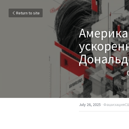
Return to site
Америка 
ускорен
Дональде
July 26, 2025
·
ФашизацияСШ