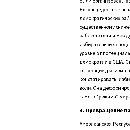
были организованы по
Беспрецедентное огра
демократических райо
существенному снижен
наблюдатели и между
избирательных процед
уровне от потенциаль
демократии в США. С
сегрегации, расизма,
констатировать: изби
воли. Она деформиров
самого “режима” мир
3. Превращение п
Американская Респуб