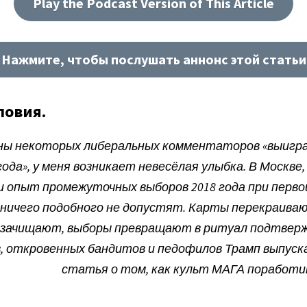
Play the Podcast Version of This Article
Нажмите, чтобы послушать аннонс этой статьи
ловия.
аны некоторых либеральных комментаторов «выигр
года», у меня возникает невесёлая улыбка. В Москве
и опыт промежуточных выборов 2018 года при первой
ничего подобного не допустят. Карты перекраиваю
зачищают, выборы превращают в ритуал подтвержд
, откровенных бандитов и педофилов Трамп выпуска
статья о том, как культ МАГА поработи