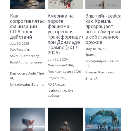
Как
Америка на
Эпштейн‑Leaks:
сопротивляться
пороге
как Кремль
фашизации
фашизма:
превращает
США: план
ускоренная
позор Америки
действий
трансформация
в собственное
при Дональде
оружие
July 30, 2025
·
Трампе (2017–
July 18, 2025
·
StopFascism,
2025)
Трамп,
SaveUSDemocracy,
July 26, 2025
·
ИнформационнаяВой
ResistAuthoritarianism
ФашизацияСША,
на,
,
Герримендеринг2026,
Кремль,
Компромат,
DemocracyUnderThre
at,
Project2025,
Эпштейн
UnitedAgainstTyranny
MAGA-культ,
Выборы2026-без-
выбора