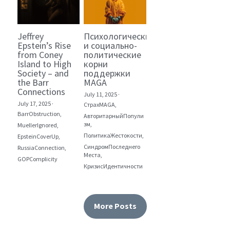
Jeffrey
Психологические
Epstein’s Rise
и социально-
from Coney
политические
Island to High
корни
Society – and
поддержки
the Barr
MAGA
Connections
July 11, 2025
·
July 17, 2025
·
СтрахMAGA,
BarrObstruction,
АвторитарныйПопули
зм,
MuellerIgnored,
ПолитикаЖестокости,
EpsteinCoverUp,
СиндромПоследнего
RussiaConnection,
Места,
GOPComplicity
КризисИдентичности
More Posts