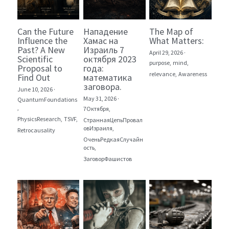
Can the Future
Нападение
The Map of
Influence the
Хамас на
What Matters:
Past? A New
Израиль 7
April 29, 2026
·
Scientific
октября 2023
purpose,
mind,
Proposal to
года:
relevance,
Awareness
Find Out
математика
заговора.
June 10, 2026
·
May 31, 2026
·
QuantumFoundations
,
7Октября,
PhysicsResearch,
TSVF,
СтраннаяЦепьПровал
овИзраиля,
Retrocausality
ОченьРедкаяСлучайн
ость,
ЗаговорФашистов