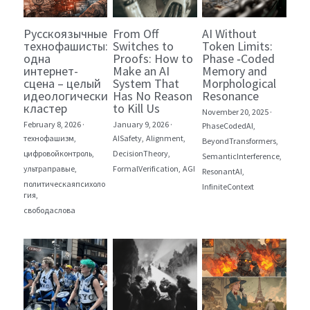
Русскоязычные
From Off
AI Without
технофашисты:
Switches to
Token Limits:
одна
Proofs: How to
Phase ‑Coded
интернет-
Make an AI
Memory and
сцена – целый
System That
Morphological
идеологический
Has No Reason
Resonance
кластер
to Kill Us
November 20, 2025
·
February 8, 2026
·
January 9, 2026
·
PhaseCodedAI,
технофашизм,
AISafety,
Alignment,
BeyondTransformers,
цифровойконтроль,
DecisionTheory,
SemanticInterference,
ультраправые,
FormalVerification,
AGI
ResonantAI,
политическаяпсихоло
InfiniteContext
гия,
свободаслова