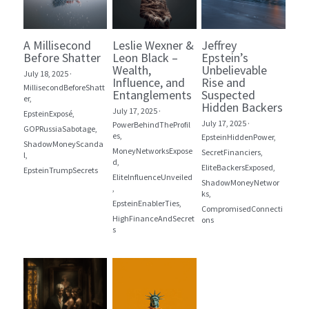
A Millisecond
Leslie Wexner &
Jeffrey
Before Shatter
Leon Black –
Epstein’s
Wealth,
Unbelievable
July 18, 2025
·
Influence, and
Rise and
MillisecondBeforeShatt
Entanglements
Suspected
er,
Hidden Backers
July 17, 2025
·
EpsteinExposé,
July 17, 2025
·
PowerBehindTheProfil
GOPRussiaSabotage,
es,
EpsteinHiddenPower,
ShadowMoneyScanda
MoneyNetworksExpose
SecretFinanciers,
l,
d,
EliteBackersExposed,
EpsteinTrumpSecrets
EliteInfluenceUnveiled
ShadowMoneyNetwor
,
ks,
EpsteinEnablerTies,
CompromisedConnecti
HighFinanceAndSecret
ons
s