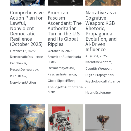
Comprehensive
American
Narrative as a
Action Plan for
Fascism
Cognitive
Lawful,
Ascendant: The
Weapon: KGB
Nonviolent
Authoritarian
Rhetoric,
Democratic
Turn in the U.S.
Propaganda
Resilience
and Its Global
Evolution, and
(October 2025)
Ripples
AI-Driven
Influence
October 17, 2025
·
October 15, 2025
·
August 4, 2025
·
DemocraticResilience,
AmericanAuthoritaria
nism,
NarrativeWarfare,
CivicPower,
DemocracyAtRisk,
CognitiveWeapon,
ProtectDemocracy,
FascismInAmerica,
DigitalPropaganda,
RuleOfLaw,
GlobalRippleEffect,
PsychologicalInfluence
NonviolentAction
,
TheEdgeOfAuthoritaria
nism
HybridEspionage