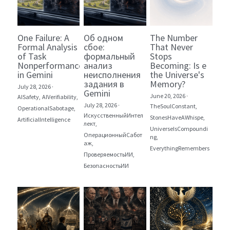
One Failure: A
Об одном
The Number
Formal Analysis
сбое:
That Never
of Task
формальный
Stops
Nonperformance
анализ
Becoming: Is e
in Gemini
неисполнения
the Universe's
задания в
Memory?
July 28, 2026
·
Gemini
June 20, 2026
·
AISafety,
AIVerifiability,
July 28, 2026
·
TheSoulConstant,
OperationalSabotage,
ИскусственныйИнтел
StonesHaveAWhispe,
ArtificialIntelligence
лект,
UniverseIsCompoundi
ОперационныйСабот
ng,
аж,
EverythingRemembers
ПроверяемостьИИ,
БезопасностьИИ