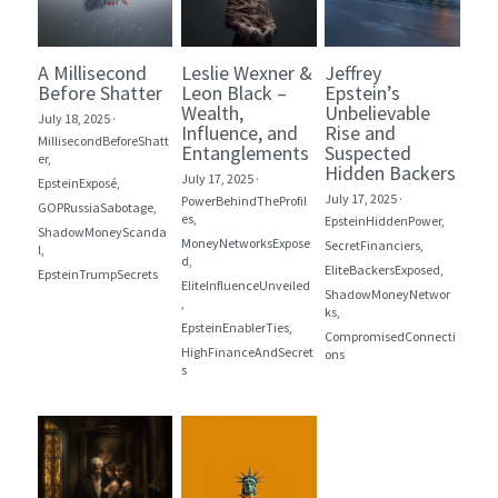
A Millisecond
Leslie Wexner &
Jeffrey
Before Shatter
Leon Black –
Epstein’s
Wealth,
Unbelievable
July 18, 2025
·
Influence, and
Rise and
MillisecondBeforeShatt
Entanglements
Suspected
er,
Hidden Backers
July 17, 2025
·
EpsteinExposé,
July 17, 2025
·
PowerBehindTheProfil
GOPRussiaSabotage,
es,
EpsteinHiddenPower,
ShadowMoneyScanda
MoneyNetworksExpose
SecretFinanciers,
l,
d,
EliteBackersExposed,
EpsteinTrumpSecrets
EliteInfluenceUnveiled
ShadowMoneyNetwor
,
ks,
EpsteinEnablerTies,
CompromisedConnecti
HighFinanceAndSecret
ons
s