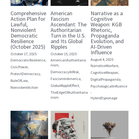
Comprehensive
American
Narrative as a
Action Plan for
Fascism
Cognitive
Lawful,
Ascendant: The
Weapon: KGB
Nonviolent
Authoritarian
Rhetoric,
Democratic
Turn in the U.S.
Propaganda
Resilience
and Its Global
Evolution, and
(October 2025)
Ripples
AI-Driven
Influence
October 17, 2025
·
October 15, 2025
·
August 4, 2025
·
DemocraticResilience,
AmericanAuthoritaria
nism,
NarrativeWarfare,
CivicPower,
DemocracyAtRisk,
CognitiveWeapon,
ProtectDemocracy,
FascismInAmerica,
DigitalPropaganda,
RuleOfLaw,
GlobalRippleEffect,
PsychologicalInfluence
NonviolentAction
,
TheEdgeOfAuthoritaria
nism
HybridEspionage