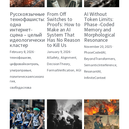
Русскоязычные
From Off
AI Without
технофашисты:
Switches to
Token Limits:
одна
Proofs: How to
Phase ‑Coded
интернет-
Make an AI
Memory and
сцена – целый
System That
Morphological
идеологический
Has No Reason
Resonance
кластер
to Kill Us
November 20, 2025
·
February 8, 2026
·
January 9, 2026
·
PhaseCodedAI,
технофашизм,
AISafety,
Alignment,
BeyondTransformers,
цифровойконтроль,
DecisionTheory,
SemanticInterference,
ультраправые,
FormalVerification,
AGI
ResonantAI,
политическаяпсихоло
InfiniteContext
гия,
свободаслова