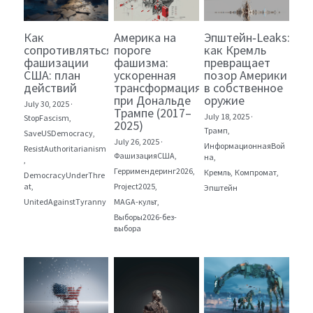
Как
Америка на
Эпштейн‑Leaks:
сопротивляться
пороге
как Кремль
фашизации
фашизма:
превращает
США: план
ускоренная
позор Америки
действий
трансформация
в собственное
при Дональде
оружие
July 30, 2025
·
Трампе (2017–
July 18, 2025
·
StopFascism,
2025)
Трамп,
SaveUSDemocracy,
July 26, 2025
·
ИнформационнаяВой
ResistAuthoritarianism
ФашизацияСША,
на,
,
Герримендеринг2026,
Кремль,
Компромат,
DemocracyUnderThre
at,
Project2025,
Эпштейн
UnitedAgainstTyranny
MAGA-культ,
Выборы2026-без-
выбора