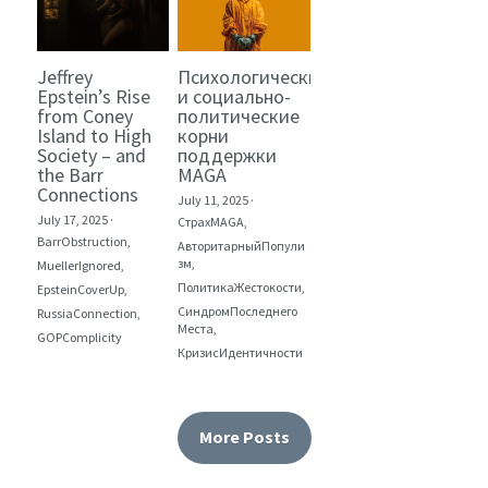
Jeffrey
Психологические
Epstein’s Rise
и социально-
from Coney
политические
Island to High
корни
Society – and
поддержки
the Barr
MAGA
Connections
July 11, 2025
·
July 17, 2025
·
СтрахMAGA,
BarrObstruction,
АвторитарныйПопули
зм,
MuellerIgnored,
ПолитикаЖестокости,
EpsteinCoverUp,
СиндромПоследнего
RussiaConnection,
Места,
GOPComplicity
КризисИдентичности
More Posts