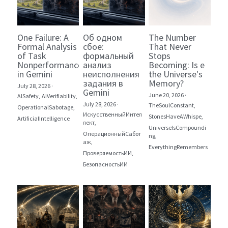
One Failure: A
Об одном
The Number
Formal Analysis
сбое:
That Never
of Task
формальный
Stops
Nonperformance
анализ
Becoming: Is e
in Gemini
неисполнения
the Universe's
задания в
Memory?
July 28, 2026
·
Gemini
June 20, 2026
·
AISafety,
AIVerifiability,
July 28, 2026
·
TheSoulConstant,
OperationalSabotage,
ИскусственныйИнтел
StonesHaveAWhispe,
ArtificialIntelligence
лект,
UniverseIsCompoundi
ОперационныйСабот
ng,
аж,
EverythingRemembers
ПроверяемостьИИ,
БезопасностьИИ