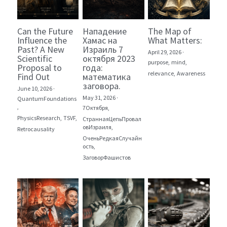
Can the Future
Нападение
The Map of
Influence the
Хамас на
What Matters:
Past? A New
Израиль 7
April 29, 2026
·
Scientific
октября 2023
purpose,
mind,
Proposal to
года:
relevance,
Awareness
Find Out
математика
заговора.
June 10, 2026
·
May 31, 2026
·
QuantumFoundations
,
7Октября,
PhysicsResearch,
TSVF,
СтраннаяЦепьПровал
овИзраиля,
Retrocausality
ОченьРедкаяСлучайн
ость,
ЗаговорФашистов