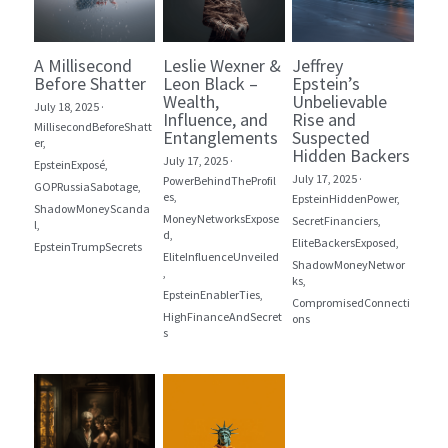
A Millisecond
Leslie Wexner &
Jeffrey
Before Shatter
Leon Black –
Epstein’s
Wealth,
Unbelievable
July 18, 2025
·
Influence, and
Rise and
MillisecondBeforeShatt
Entanglements
Suspected
er,
Hidden Backers
July 17, 2025
·
EpsteinExposé,
July 17, 2025
·
PowerBehindTheProfil
GOPRussiaSabotage,
es,
EpsteinHiddenPower,
ShadowMoneyScanda
MoneyNetworksExpose
SecretFinanciers,
l,
d,
EliteBackersExposed,
EpsteinTrumpSecrets
EliteInfluenceUnveiled
ShadowMoneyNetwor
,
ks,
EpsteinEnablerTies,
CompromisedConnecti
HighFinanceAndSecret
ons
s