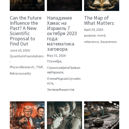
Can the Future
Нападение
The Map of
Influence the
Хамас на
What Matters:
Past? A New
Израиль 7
April 29, 2026
·
Scientific
октября 2023
purpose,
mind,
Proposal to
года:
relevance,
Awareness
Find Out
математика
заговора.
June 10, 2026
·
May 31, 2026
·
QuantumFoundations
,
7Октября,
PhysicsResearch,
TSVF,
СтраннаяЦепьПровал
овИзраиля,
Retrocausality
ОченьРедкаяСлучайн
ость,
ЗаговорФашистов