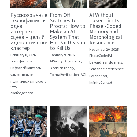
Русскоязычные
From Off
AI Without
технофашисты:
Switches to
Token Limits:
одна
Proofs: How to
Phase ‑Coded
интернет-
Make an AI
Memory and
сцена – целый
System That
Morphological
идеологический
Has No Reason
Resonance
кластер
to Kill Us
November 20, 2025
·
February 8, 2026
·
January 9, 2026
·
PhaseCodedAI,
технофашизм,
AISafety,
Alignment,
BeyondTransformers,
цифровойконтроль,
DecisionTheory,
SemanticInterference,
ультраправые,
FormalVerification,
AGI
ResonantAI,
политическаяпсихоло
InfiniteContext
гия,
свободаслова