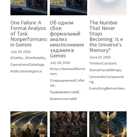
One Failure: A
Об одном
The Number
Formal Analysis
сбое:
That Never
of Task
формальный
Stops
Nonperformance
анализ
Becoming: Is e
in Gemini
неисполнения
the Universe's
задания в
Memory?
July 28, 2026
·
Gemini
June 20, 2026
·
AISafety,
AIVerifiability,
July 28, 2026
·
TheSoulConstant,
OperationalSabotage,
ИскусственныйИнтел
StonesHaveAWhispe,
ArtificialIntelligence
лект,
UniverseIsCompoundi
ОперационныйСабот
ng,
аж,
EverythingRemembers
ПроверяемостьИИ,
БезопасностьИИ