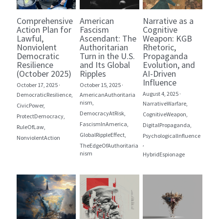
Comprehensive
American
Narrative as a
Action Plan for
Fascism
Cognitive
Lawful,
Ascendant: The
Weapon: KGB
Nonviolent
Authoritarian
Rhetoric,
Democratic
Turn in the U.S.
Propaganda
Resilience
and Its Global
Evolution, and
(October 2025)
Ripples
AI-Driven
Influence
October 17, 2025
·
October 15, 2025
·
August 4, 2025
·
DemocraticResilience,
AmericanAuthoritaria
nism,
NarrativeWarfare,
CivicPower,
DemocracyAtRisk,
CognitiveWeapon,
ProtectDemocracy,
FascismInAmerica,
DigitalPropaganda,
RuleOfLaw,
GlobalRippleEffect,
PsychologicalInfluence
NonviolentAction
,
TheEdgeOfAuthoritaria
nism
HybridEspionage