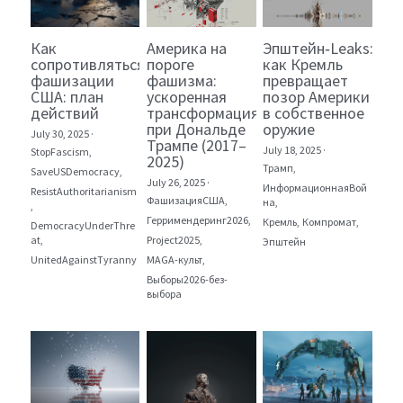
Как
Америка на
Эпштейн‑Leaks:
сопротивляться
пороге
как Кремль
фашизации
фашизма:
превращает
США: план
ускоренная
позор Америки
действий
трансформация
в собственное
при Дональде
оружие
July 30, 2025
·
Трампе (2017–
July 18, 2025
·
StopFascism,
2025)
Трамп,
SaveUSDemocracy,
July 26, 2025
·
ИнформационнаяВой
ResistAuthoritarianism
ФашизацияСША,
на,
,
Герримендеринг2026,
Кремль,
Компромат,
DemocracyUnderThre
at,
Project2025,
Эпштейн
UnitedAgainstTyranny
MAGA-культ,
Выборы2026-без-
выбора