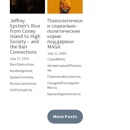
Jeffrey
Психологические
Epstein’s Rise
и социально-
from Coney
политические
Island to High
корни
Society – and
поддержки
the Barr
MAGA
Connections
July 11, 2025
·
July 17, 2025
·
СтрахMAGA,
BarrObstruction,
АвторитарныйПопули
зм,
MuellerIgnored,
ПолитикаЖестокости,
EpsteinCoverUp,
СиндромПоследнего
RussiaConnection,
Места,
GOPComplicity
КризисИдентичности
More Posts