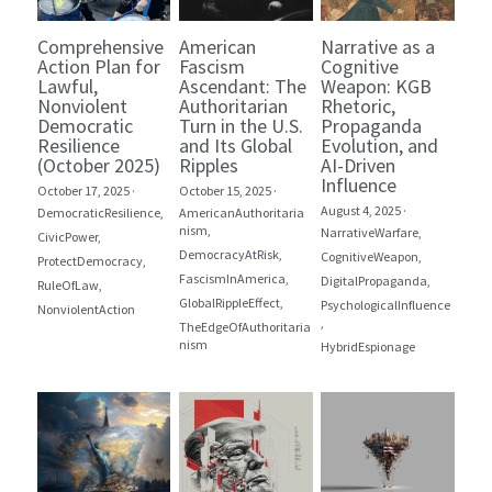
Comprehensive
American
Narrative as a
Action Plan for
Fascism
Cognitive
Lawful,
Ascendant: The
Weapon: KGB
Nonviolent
Authoritarian
Rhetoric,
Democratic
Turn in the U.S.
Propaganda
Resilience
and Its Global
Evolution, and
(October 2025)
Ripples
AI-Driven
Influence
October 17, 2025
·
October 15, 2025
·
August 4, 2025
·
DemocraticResilience,
AmericanAuthoritaria
nism,
NarrativeWarfare,
CivicPower,
DemocracyAtRisk,
CognitiveWeapon,
ProtectDemocracy,
FascismInAmerica,
DigitalPropaganda,
RuleOfLaw,
GlobalRippleEffect,
PsychologicalInfluence
NonviolentAction
,
TheEdgeOfAuthoritaria
nism
HybridEspionage