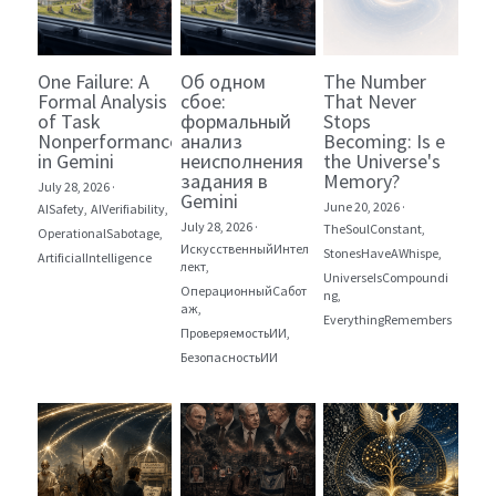
One Failure: A
Об одном
The Number
Formal Analysis
сбое:
That Never
of Task
формальный
Stops
Nonperformance
анализ
Becoming: Is e
in Gemini
неисполнения
the Universe's
задания в
Memory?
July 28, 2026
·
Gemini
June 20, 2026
·
AISafety,
AIVerifiability,
July 28, 2026
·
TheSoulConstant,
OperationalSabotage,
ИскусственныйИнтел
StonesHaveAWhispe,
ArtificialIntelligence
лект,
UniverseIsCompoundi
ОперационныйСабот
ng,
аж,
EverythingRemembers
ПроверяемостьИИ,
БезопасностьИИ