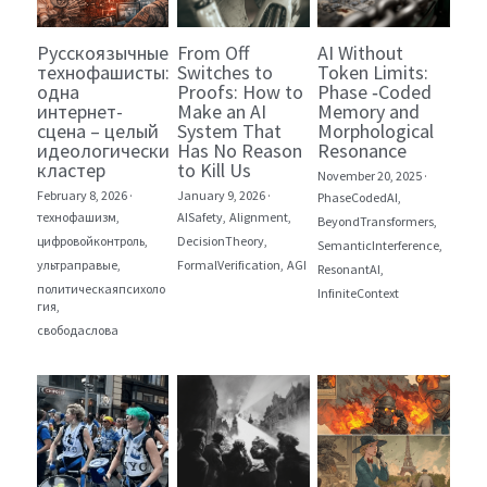
Русскоязычные
From Off
AI Without
технофашисты:
Switches to
Token Limits:
одна
Proofs: How to
Phase ‑Coded
интернет-
Make an AI
Memory and
сцена – целый
System That
Morphological
идеологический
Has No Reason
Resonance
кластер
to Kill Us
November 20, 2025
·
February 8, 2026
·
January 9, 2026
·
PhaseCodedAI,
технофашизм,
AISafety,
Alignment,
BeyondTransformers,
цифровойконтроль,
DecisionTheory,
SemanticInterference,
ультраправые,
FormalVerification,
AGI
ResonantAI,
политическаяпсихоло
InfiniteContext
гия,
свободаслова