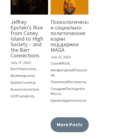
Jeffrey
Психологические
Epstein’s Rise
и социально-
from Coney
политические
Island to High
корни
Society – and
поддержки
the Barr
MAGA
Connections
July 11, 2025
·
July 17, 2025
·
СтрахMAGA,
BarrObstruction,
АвторитарныйПопули
зм,
MuellerIgnored,
ПолитикаЖестокости,
EpsteinCoverUp,
СиндромПоследнего
RussiaConnection,
Места,
GOPComplicity
КризисИдентичности
More Posts