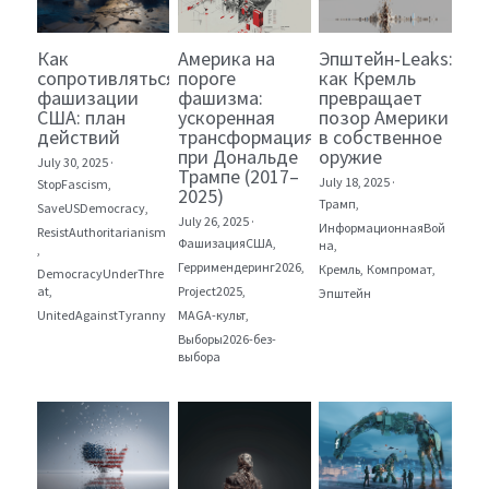
Как
Америка на
Эпштейн‑Leaks:
сопротивляться
пороге
как Кремль
фашизации
фашизма:
превращает
США: план
ускоренная
позор Америки
действий
трансформация
в собственное
при Дональде
оружие
July 30, 2025
·
Трампе (2017–
July 18, 2025
·
StopFascism,
2025)
Трамп,
SaveUSDemocracy,
July 26, 2025
·
ИнформационнаяВой
ResistAuthoritarianism
ФашизацияСША,
на,
,
Герримендеринг2026,
Кремль,
Компромат,
DemocracyUnderThre
at,
Project2025,
Эпштейн
UnitedAgainstTyranny
MAGA-культ,
Выборы2026-без-
выбора