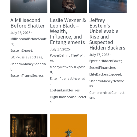
A Millisecond
Leslie Wexner &
Jeffrey
Before Shatter
Leon Black –
Epstein’s
Wealth,
Unbelievable
July 18, 2025
·
Influence, and
Rise and
MillisecondBeforeShatt
Entanglements
Suspected
er,
Hidden Backers
July 17, 2025
·
EpsteinExposé,
July 17, 2025
·
PowerBehindTheProfil
GOPRussiaSabotage,
es,
EpsteinHiddenPower,
ShadowMoneyScanda
MoneyNetworksExpose
SecretFinanciers,
l,
d,
EliteBackersExposed,
EpsteinTrumpSecrets
EliteInfluenceUnveiled
ShadowMoneyNetwor
,
ks,
EpsteinEnablerTies,
CompromisedConnecti
HighFinanceAndSecret
ons
s