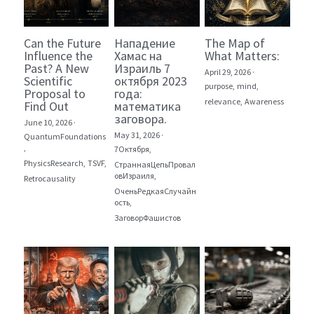
Can the Future
Нападение
The Map of
Influence the
Хамас на
What Matters:
Past? A New
Израиль 7
April 29, 2026
·
Scientific
октября 2023
purpose,
mind,
Proposal to
года:
relevance,
Awareness
Find Out
математика
заговора.
June 10, 2026
·
May 31, 2026
·
QuantumFoundations
,
7Октября,
PhysicsResearch,
TSVF,
СтраннаяЦепьПровал
овИзраиля,
Retrocausality
ОченьРедкаяСлучайн
ость,
ЗаговорФашистов