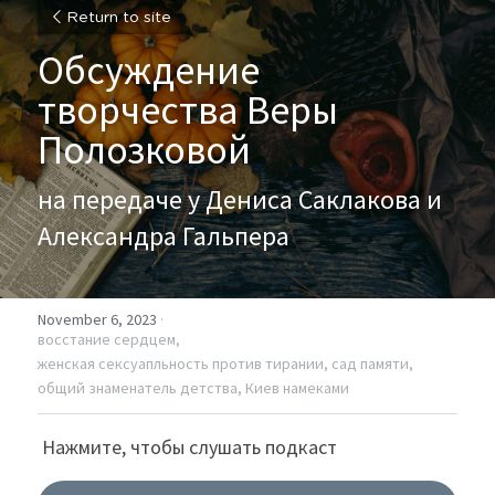
Return to site
Обсуждение 
творчества Веры 
Полозковой 
на передаче у Дениса Саклакова и 
Александра Гальпера
November 6, 2023
·
восстание сердцем,
женская сексуапльность против тирании,
сад памяти,
общий знаменатель детства,
Киев намеками
 Нажмите, чтобы слушать подкаст 